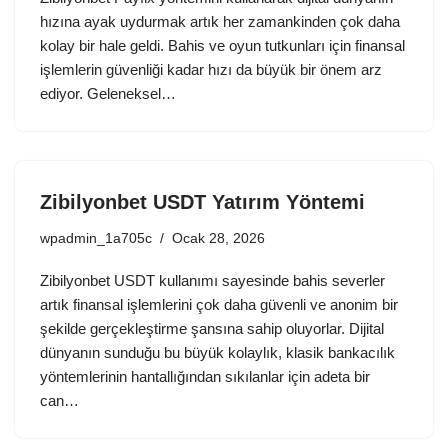
hızına ayak uydurmak artık her zamankinden çok daha
kolay bir hale geldi. Bahis ve oyun tutkunları için finansal
işlemlerin güvenliği kadar hızı da büyük bir önem arz
ediyor. Geleneksel…
Zibilyonbet USDT Yatırım Yöntemi
wpadmin_1a705c
Ocak 28, 2026
Zibilyonbet USDT kullanımı sayesinde bahis severler
artık finansal işlemlerini çok daha güvenli ve anonim bir
şekilde gerçekleştirme şansına sahip oluyorlar. Dijital
dünyanın sunduğu bu büyük kolaylık, klasik bankacılık
yöntemlerinin hantallığından sıkılanlar için adeta bir
can…