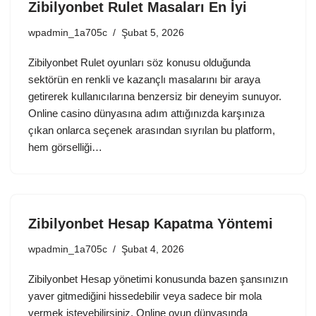
Zibilyonbet Rulet Masaları En İyi
wpadmin_1a705c
Şubat 5, 2026
Zibilyonbet Rulet oyunları söz konusu olduğunda
sektörün en renkli ve kazançlı masalarını bir araya
getirerek kullanıcılarına benzersiz bir deneyim sunuyor.
Online casino dünyasına adım attığınızda karşınıza
çıkan onlarca seçenek arasından sıyrılan bu platform,
hem görselliği…
Zibilyonbet Hesap Kapatma Yöntemi
wpadmin_1a705c
Şubat 4, 2026
Zibilyonbet Hesap yönetimi konusunda bazen şansınızın
yaver gitmediğini hissedebilir veya sadece bir mola
vermek isteyebilirsiniz. Online oyun dünyasında