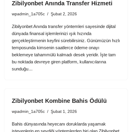
Zibilyonbet Anında Transfer Hizmeti
wpadmin_1a705c
Şubat 2, 2026
Zibilyonbet Anında transfer yöntemleri sayesinde dijital
dünyada finansal işlemlerinizi ışık hızında
gerçekleştirmenin keyfini sürebilirsiniz. Günümüzün hızlı
temposunda kimsenin saatlerce ödeme onayı
beklemeye tahammülü kalmadı desek yeridir. İşte tam
bu noktada devreye giren platform, kullanıcılarına
sunduğu…
Zibilyonbet Kombine Bahis Ödülü
wpadmin_1a705c
Şubat 1, 2026
Bahis dünyasında heyecanı doruklarda yaşamak
isteyenlerin en sevdiği yöntemlerden biri olan Zibilyonbet