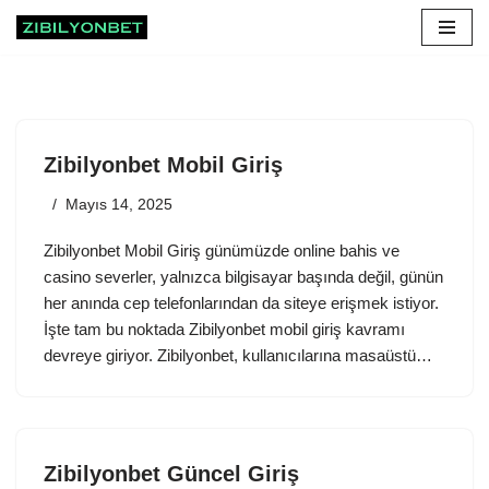
İçeriğe
geç
Zibilyonbet Mobil Giriş
Mayıs 14, 2025
Zibilyonbet Mobil Giriş günümüzde online bahis ve
casino severler, yalnızca bilgisayar başında değil, günün
her anında cep telefonlarından da siteye erişmek istiyor.
İşte tam bu noktada Zibilyonbet mobil giriş kavramı
devreye giriyor. Zibilyonbet, kullanıcılarına masaüstü…
Zibilyonbet Güncel Giriş