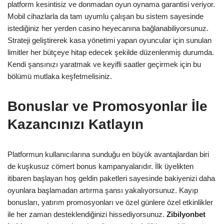
platform kesintisiz ve donmadan oyun oynama garantisi veriyor.
Mobil cihazlarla da tam uyumlu çalışan bu sistem sayesinde
istediğiniz her yerden casino heyecanına bağlanabiliyorsunuz.
Strateji geliştirerek kasa yönetimi yapan oyuncular için sunulan
limitler her bütçeye hitap edecek şekilde düzenlenmiş durumda.
Kendi şansınızı yaratmak ve keyifli saatler geçirmek için bu
bölümü mutlaka keşfetmelisiniz.
Bonuslar ve Promosyonlar İle
Kazancınızı Katlayın
Platformun kullanıcılarına sunduğu en büyük avantajlardan biri
de kuşkusuz cömert bonus kampanyalarıdır. İlk üyelikten
itibaren başlayan hoş geldin paketleri sayesinde bakiyenizi daha
oyunlara başlamadan artırma şansı yakalıyorsunuz. Kayıp
bonusları, yatırım promosyonları ve özel günlere özel etkinlikler
ile her zaman desteklendiğinizi hissediyorsunuz.
Zibilyonbet