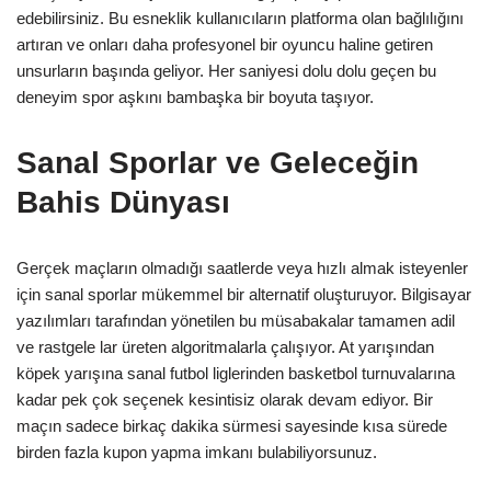
edebilirsiniz. Bu esneklik kullanıcıların platforma olan bağlılığını
artıran ve onları daha profesyonel bir oyuncu haline getiren
unsurların başında geliyor. Her saniyesi dolu dolu geçen bu
deneyim spor aşkını bambaşka bir boyuta taşıyor.
Sanal Sporlar ve Geleceğin
Bahis Dünyası
Gerçek maçların olmadığı saatlerde veya hızlı almak isteyenler
için sanal sporlar mükemmel bir alternatif oluşturuyor. Bilgisayar
yazılımları tarafından yönetilen bu müsabakalar tamamen adil
ve rastgele lar üreten algoritmalarla çalışıyor. At yarışından
köpek yarışına sanal futbol liglerinden basketbol turnuvalarına
kadar pek çok seçenek kesintisiz olarak devam ediyor. Bir
maçın sadece birkaç dakika sürmesi sayesinde kısa sürede
birden fazla kupon yapma imkanı bulabiliyorsunuz.