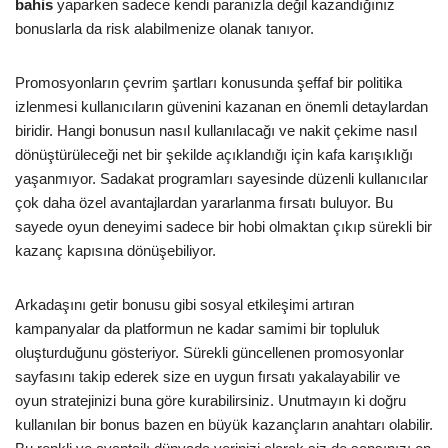
bahis
yaparken sadece kendi paranızla değil kazandığınız
bonuslarla da risk alabilmenize olanak tanıyor.
Promosyonların çevrim şartları konusunda şeffaf bir politika
izlenmesi kullanıcıların güvenini kazanan en önemli detaylardan
biridir. Hangi bonusun nasıl kullanılacağı ve nakit çekime nasıl
dönüştürüleceği net bir şekilde açıklandığı için kafa karışıklığı
yaşanmıyor. Sadakat programları sayesinde düzenli kullanıcılar
çok daha özel avantajlardan yararlanma fırsatı buluyor. Bu
sayede oyun deneyimi sadece bir hobi olmaktan çıkıp sürekli bir
kazanç kapısına dönüşebiliyor.
Arkadaşını getir bonusu gibi sosyal etkileşimi artıran
kampanyalar da platformun ne kadar samimi bir topluluk
oluşturduğunu gösteriyor. Sürekli güncellenen promosyonlar
sayfasını takip ederek size en uygun fırsatı yakalayabilir ve
oyun stratejinizi buna göre kurabilirsiniz. Unutmayın ki doğru
kullanılan bir bonus bazen en büyük kazançların anahtarı olabilir.