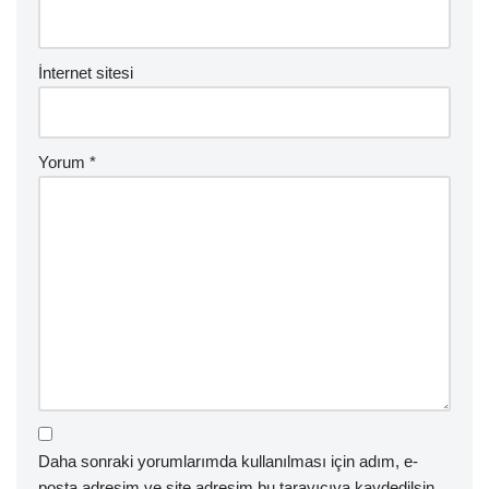
İnternet sitesi
Yorum
*
Daha sonraki yorumlarımda kullanılması için adım, e-
posta adresim ve site adresim bu tarayıcıya kaydedilsin.