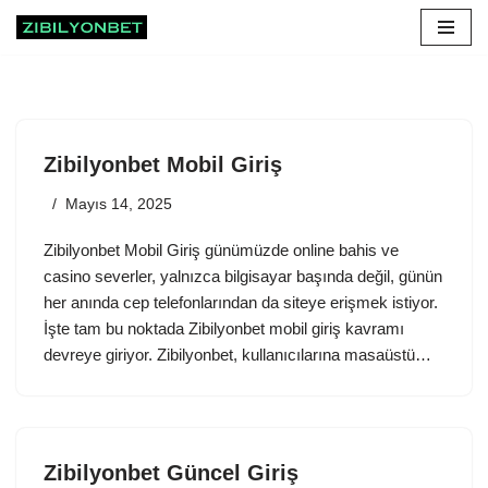
İçeriğe
geç
Zibilyonbet Mobil Giriş
Mayıs 14, 2025
Zibilyonbet Mobil Giriş günümüzde online bahis ve
casino severler, yalnızca bilgisayar başında değil, günün
her anında cep telefonlarından da siteye erişmek istiyor.
İşte tam bu noktada Zibilyonbet mobil giriş kavramı
devreye giriyor. Zibilyonbet, kullanıcılarına masaüstü…
Zibilyonbet Güncel Giriş