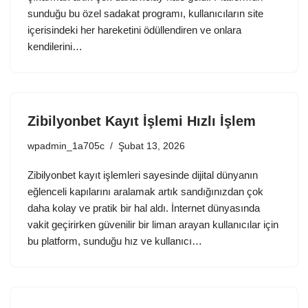
sunduğu bu özel sadakat programı, kullanıcıların site
içerisindeki her hareketini ödüllendiren ve onlara
kendilerini…
Zibilyonbet Kayıt İşlemi Hızlı İşlem
wpadmin_1a705c
Şubat 13, 2026
Zibilyonbet kayıt işlemleri sayesinde dijital dünyanın
eğlenceli kapılarını aralamak artık sandığınızdan çok
daha kolay ve pratik bir hal aldı. İnternet dünyasında
vakit geçirirken güvenilir bir liman arayan kullanıcılar için
bu platform, sunduğu hız ve kullanıcı…