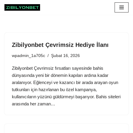
İçeriğe
geç
Zibilyonbet Çevrimsiz Hediye İlanı
wpadmin_1a705c
Şubat 16, 2026
Zibilyonbet Çevrimsiz fırsatları sayesinde bahis
dünyasında yeni bir dönemin kapıları ardına kadar
aralanıyor. Eğlenceyi ve kazancı bir arada arayan oyun
tutkunları için hazırlanan bu özel kampanya,
kullanıcıların yüzünü güldürmeyi başarıyor. Bahis siteleri
arasında her zaman…