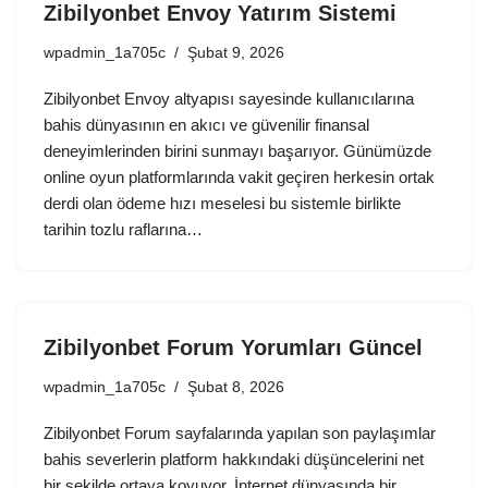
Zibilyonbet Envoy Yatırım Sistemi
wpadmin_1a705c
Şubat 9, 2026
Zibilyonbet Envoy altyapısı sayesinde kullanıcılarına
bahis dünyasının en akıcı ve güvenilir finansal
deneyimlerinden birini sunmayı başarıyor. Günümüzde
online oyun platformlarında vakit geçiren herkesin ortak
derdi olan ödeme hızı meselesi bu sistemle birlikte
tarihin tozlu raflarına…
Zibilyonbet Forum Yorumları Güncel
wpadmin_1a705c
Şubat 8, 2026
Zibilyonbet Forum sayfalarında yapılan son paylaşımlar
bahis severlerin platform hakkındaki düşüncelerini net
bir şekilde ortaya koyuyor. İnternet dünyasında bir