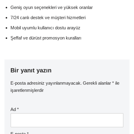
Geniş oyun seçenekleri ve yüksek oranlar
7/24 canlı destek ve müşteri hizmetleri
Mobil uyumlu kullanıcı dostu arayüz
Şeffaf ve dürüst promosyon kuralları
Bir yanıt yazın
E-posta adresiniz yayınlanmayacak.
Gerekli alanlar
*
ile
işaretlenmişlerdir
Ad
*
E-posta
*