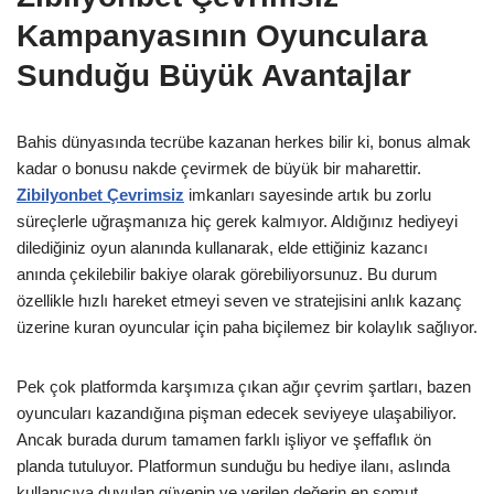
Kampanyasının Oyunculara
Sunduğu Büyük Avantajlar
Bahis dünyasında tecrübe kazanan herkes bilir ki, bonus almak
kadar o bonusu nakde çevirmek de büyük bir maharettir.
Zibilyonbet Çevrimsiz
imkanları sayesinde artık bu zorlu
süreçlerle uğraşmanıza hiç gerek kalmıyor. Aldığınız hediyeyi
dilediğiniz oyun alanında kullanarak, elde ettiğiniz kazancı
anında çekilebilir bakiye olarak görebiliyorsunuz. Bu durum
özellikle hızlı hareket etmeyi seven ve stratejisini anlık kazanç
üzerine kuran oyuncular için paha biçilemez bir kolaylık sağlıyor.
Pek çok platformda karşımıza çıkan ağır çevrim şartları, bazen
oyuncuları kazandığına pişman edecek seviyeye ulaşabiliyor.
Ancak burada durum tamamen farklı işliyor ve şeffaflık ön
planda tutuluyor. Platformun sunduğu bu hediye ilanı, aslında
kullanıcıya duyulan güvenin ve verilen değerin en somut