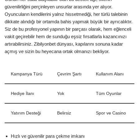
güvenilirliğini perçinleyen unsurlar arasında yer alıyor.
Oyuncuların kendilerini yalnız hissetmediği, her türlü talebinin
dikkate alındığı bir ortamda bahis yapmak büyük bir ayrıcalıktır.
Siz de bu profesyonel yapının bir parçası olarak, hem eğlenceli
vakit geçirebilir hem de sunduğu eşsiz fırsatlarla kazancınızı
artırabilirsiniz. Zibilyonbet dünyası, kapılarını sonuna kadar
açmış ve sizin bu heyecana ortak olmanızı bekliyor.
Kampanya Türü
Çevrim Şartı
Kullanım Alanı
Hediye İlanı
Yok
Tüm Oyunlar
Yatırım Desteği
Belirsiz
Spor ve Casino
Hızlı ve güvenilir para çekme imkanı