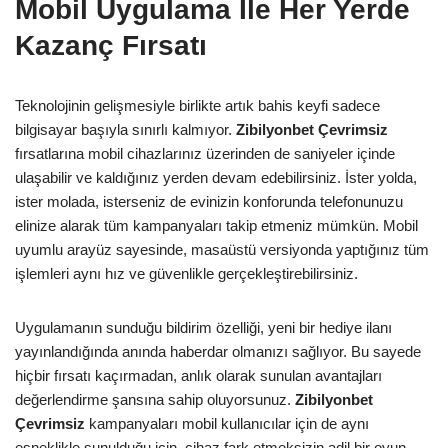
Mobil Uygulama İle Her Yerde
Kazanç Fırsatı
Teknolojinin gelişmesiyle birlikte artık bahis keyfi sadece
bilgisayar başıyla sınırlı kalmıyor.
Zibilyonbet Çevrimsiz
fırsatlarına mobil cihazlarınız üzerinden de saniyeler içinde
ulaşabilir ve kaldığınız yerden devam edebilirsiniz. İster yolda,
ister molada, isterseniz de evinizin konforunda telefonunuzu
elinize alarak tüm kampanyaları takip etmeniz mümkün. Mobil
uyumlu arayüz sayesinde, masaüstü versiyonda yaptığınız tüm
işlemleri aynı hız ve güvenlikle gerçekleştirebilirsiniz.
Uygulamanın sunduğu bildirim özelliği, yeni bir hediye ilanı
yayınlandığında anında haberdar olmanızı sağlıyor. Bu sayede
hiçbir fırsatı kaçırmadan, anlık olarak sunulan avantajları
değerlendirme şansına sahip oluyorsunuz.
Zibilyonbet
Çevrimsiz
kampanyaları mobil kullanıcılar için de aynı
esneklikle sunulduğu için, cihaz fark etmeksizin adil bir oyun