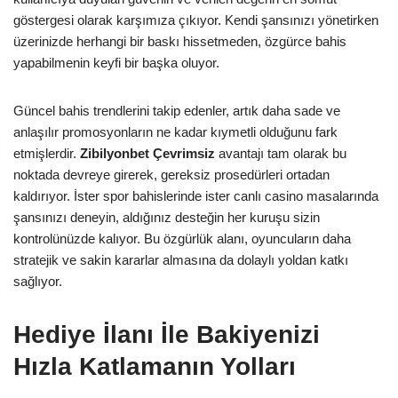
göstergesi olarak karşımıza çıkıyor. Kendi şansınızı yönetirken
üzerinizde herhangi bir baskı hissetmeden, özgürce bahis
yapabilmenin keyfi bir başka oluyor.
Güncel bahis trendlerini takip edenler, artık daha sade ve
anlaşılır promosyonların ne kadar kıymetli olduğunu fark
etmişlerdir.
Zibilyonbet Çevrimsiz
avantajı tam olarak bu
noktada devreye girerek, gereksiz prosedürleri ortadan
kaldırıyor. İster spor bahislerinde ister canlı casino masalarında
şansınızı deneyin, aldığınız desteğin her kuruşu sizin
kontrolünüzde kalıyor. Bu özgürlük alanı, oyuncuların daha
stratejik ve sakin kararlar almasına da dolaylı yoldan katkı
sağlıyor.
Hediye İlanı İle Bakiyenizi
Hızla Katlamanın Yolları