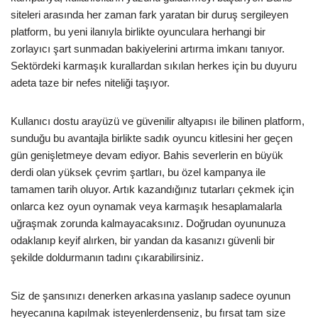
siteleri arasında her zaman fark yaratan bir duruş sergileyen
platform, bu yeni ilanıyla birlikte oyunculara herhangi bir
zorlayıcı şart sunmadan bakiyelerini artırma imkanı tanıyor.
Sektördeki karmaşık kurallardan sıkılan herkes için bu duyuru
adeta taze bir nefes niteliği taşıyor.
Kullanıcı dostu arayüzü ve güvenilir altyapısı ile bilinen platform,
sunduğu bu avantajla birlikte sadık oyuncu kitlesini her geçen
gün genişletmeye devam ediyor. Bahis severlerin en büyük
derdi olan yüksek çevrim şartları, bu özel kampanya ile
tamamen tarih oluyor. Artık kazandığınız tutarları çekmek için
onlarca kez oyun oynamak veya karmaşık hesaplamalarla
uğraşmak zorunda kalmayacaksınız. Doğrudan oyununuza
odaklanıp keyif alırken, bir yandan da kasanızı güvenli bir
şekilde doldurmanın tadını çıkarabilirsiniz.
Siz de şansınızı denerken arkasına yaslanıp sadece oyunun
heyecanına kapılmak isteyenlerdenseniz, bu fırsat tam size