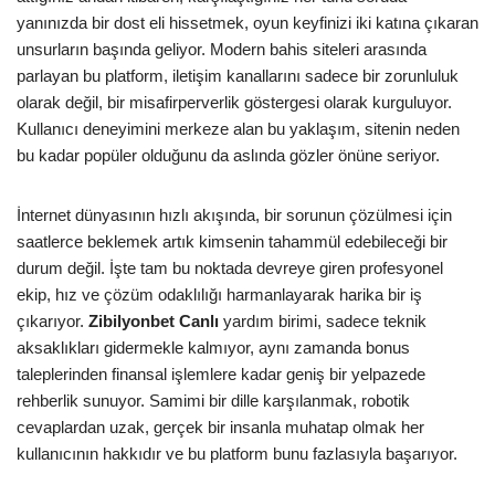
yanınızda bir dost eli hissetmek, oyun keyfinizi iki katına çıkaran
unsurların başında geliyor. Modern bahis siteleri arasında
parlayan bu platform, iletişim kanallarını sadece bir zorunluluk
olarak değil, bir misafirperverlik göstergesi olarak kurguluyor.
Kullanıcı deneyimini merkeze alan bu yaklaşım, sitenin neden
bu kadar popüler olduğunu da aslında gözler önüne seriyor.
İnternet dünyasının hızlı akışında, bir sorunun çözülmesi için
saatlerce beklemek artık kimsenin tahammül edebileceği bir
durum değil. İşte tam bu noktada devreye giren profesyonel
ekip, hız ve çözüm odaklılığı harmanlayarak harika bir iş
çıkarıyor.
Zibilyonbet Canlı
yardım birimi, sadece teknik
aksaklıkları gidermekle kalmıyor, aynı zamanda bonus
taleplerinden finansal işlemlere kadar geniş bir yelpazede
rehberlik sunuyor. Samimi bir dille karşılanmak, robotik
cevaplardan uzak, gerçek bir insanla muhatap olmak her
kullanıcının hakkıdır ve bu platform bunu fazlasıyla başarıyor.