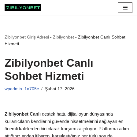
İçeriğe
geç
Zibilyonbet Giriş Adresi
-
Zibilyonbet
-
Zibilyonbet Canlı Sohbet
Hizmeti
Zibilyonbet Canlı
Sohbet Hizmeti
wpadmin_1a705c
Şubat 17, 2026
Zibilyonbet Canlı
destek hattı, dijital oyun dünyasında
kullanıcıların kendilerini güvende hissetmelerini sağlayan en
önemli kalelerden biri olarak karşımıza çıkıyor. Platforma adım
attığınız andan itibaren, karşılaştığınız her türlü soruda