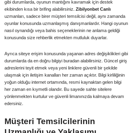
gibi durumlarda, oyunun mantığını kavramak için destek
ekibinden kısa bir brifing alabilirsiniz.
Zibilyonbet Canlı
uzmanları, sadece birer müşteri temsilcisi değil, aynı zamanda
oyunlar konusunda uzmanlaşmış danışmanlardır. Hangi oyunun
nasıl oynandığı veya bahis seçeneklerinin ne anlama geldiği
konusunda size rehberlik etmekten mutluluk duyarlar.
Ayrıca siteye erişim konusunda yaşanan adres değişiklikleri gibi
durumlarda da en doğru bilgiyi buradan alabilirsiniz. Güncel giriş
adreslerini teyit etmek veya yeni linklere güvenli bir şekilde
ulaşmak için iletişim kanalları her zaman açıktır. Bilgi kirliliğinin
yoğun olduğu internet ortamında, resmi kaynaktan gelen bilgi
her zaman en kıymetli olandır. Bu sayede sahte sitelere
yönlenmekten kurtulur ve güvenli limanınızda kalmaya devam
edersiniz.
Müşteri Temsilcilerinin
Uzmanlığı ve Yaklaşımı