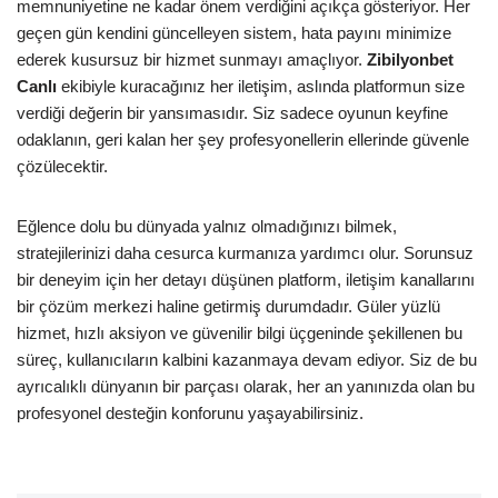
memnuniyetine ne kadar önem verdiğini açıkça gösteriyor. Her
geçen gün kendini güncelleyen sistem, hata payını minimize
ederek kusursuz bir hizmet sunmayı amaçlıyor.
Zibilyonbet
Canlı
ekibiyle kuracağınız her iletişim, aslında platformun size
verdiği değerin bir yansımasıdır. Siz sadece oyunun keyfine
odaklanın, geri kalan her şey profesyonellerin ellerinde güvenle
çözülecektir.
Eğlence dolu bu dünyada yalnız olmadığınızı bilmek,
stratejilerinizi daha cesurca kurmanıza yardımcı olur. Sorunsuz
bir deneyim için her detayı düşünen platform, iletişim kanallarını
bir çözüm merkezi haline getirmiş durumdadır. Güler yüzlü
hizmet, hızlı aksiyon ve güvenilir bilgi üçgeninde şekillenen bu
süreç, kullanıcıların kalbini kazanmaya devam ediyor. Siz de bu
ayrıcalıklı dünyanın bir parçası olarak, her an yanınızda olan bu
profesyonel desteğin konforunu yaşayabilirsiniz.