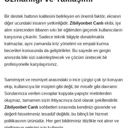
Bir destek hattının kalitesini belirleyen en önemli faktör, ekranın
diğer ucundaki insanın yetkinliğidir.
Zibilyonbet Canlı
ekibi, işe
alım sürecinden itibaren sıkı bir eğitimden geçerek kullanıcıların
karşısına çıkarılır. Sadece teknik bilgiyle donatılmakla
kalmazlar, aynı zamanda kriz yönetimi ve empati kurma
becerileri konusunda da geliştirilirler. Bu sayede en gergin
anınızda bile sizi sakinleştirecek ve çözüm üretecek bir
profesyonelle karşılaşırsınız.
Samimiyet ve resmiyet arasındaki o ince çizgiyi çok iyi koruyan
ekip, kullanıcıya bir müşteri gibi değil, bir misafir gibi davranır.
Sorularınıza verilen cevaplar kopyala-yapıştır metinlerden
oluşmaz, tamamen sizin ihtiyacınıza özel olarak şekillendirilir.
Zibilyonbet Canlı
sohbetleri sırasında kendinizi güvende ve
değerli hissetmeniz tesadüf değildir, bu bilinçli bir hizmet
politikasının ürünüdür. Her geri bildiriminiz titizlikle not alınır ve
platformun gelişimi için kullanılır.