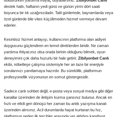
doldururken yardıma ihtiyaç duyabilirsiniz.
Zibilyonbet Canlı
destek hattı, haftanın yedi günü ve günün yirmi dört saati
boyunca bir tık uzağınızdadır. Tatil günlerinde, bayramlarda veya
özel günlerde bile vites küçültmeden hizmet vermeye devam
ederler.
Kesintisiz hizmet anlayışı, kullanıcının platforma olan aidiyet
duygusunu güçlendiren en temel direklerden biridir. Ne zaman
yardıma ihtiyacınız olsa orada birinin olduğunu bilmek, oyun
deneyimini çok daha huzurlu bir hale getirir.
Zibilyonbet Canlı
ekibi, nöbetleşe çalışma sistemiyle her an taze bir enerjiyle
sorularınızı yanıtlamaya hazırdır. Bu süreklilik, platformun
profesyonellik vizyonunun en somut göstergesidir.
Sadece canlı sohbet değil, e-posta veya sosyal medya gibi diğer
kanallar üzerinden de iletişim kurma şansınız bulunur. Ancak en
hızlı ve etkili geri dönüşü her zaman bu anlık yazışma kanalı
üzerinden alırsınız. Acil durumlarda hayat kurtaran bu hız,
platformun neden ilk tercihler arasında yer aldığını kanıtlıyor.