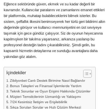
Eğlence sektöründe güven, ekmek ve su kadar değerli bir
kavramdır. Kullanıcılar paralarını ve zamanlarını emanet ettikleri
bir platformda, muhatap bulabileceklerini bilmek isterler. Bu
sistem, şeffaflık ilkesini benimseyerek her türlü geri bildirimi altın
değerinde görüyor ve kullanıcı memnuniyetini en üst seviyeye
taşımak için gece gündüz çalışıyor. Siz de oyunun heyecanına
kapılmışken bir takılma yaşarsanız, arkanıza yaslanıp bu
profesyonel desteğin tadını çıkarabilirsiniz. Şimdi gelin, bu
kapsamlı hizmetin detaylarına ve sunduğu avantajlara daha
yakından göz atalım.
İçindekiler
Zibilyonbet Canlı Destek Birimine Nasıl Bağlanılır
Bonus Talepleri ve Finansal İşlemlerde Yardım
Teknik Sorunlar ve Oyun Erişimi Hakkında Çözümler
Müşteri Temsilcilerinin Uzmanlığı ve Yaklaşımı
7/24 Kesintisiz İletişim ve Erişilebilirlik
Sıkça Sorulan Sorular ve Hızlı Çözüm Merkezi