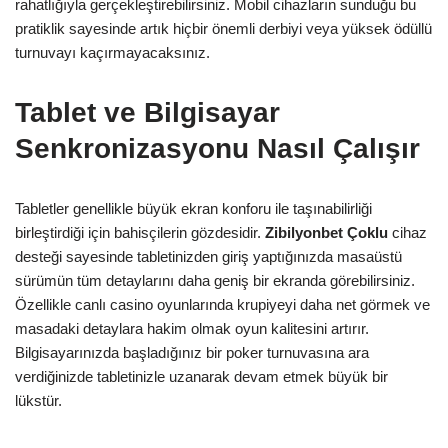
rahatlığıyla gerçekleştirebilirsiniz. Mobil cihazların sunduğu bu
pratiklik sayesinde artık hiçbir önemli derbiyi veya yüksek ödüllü
turnuvayı kaçırmayacaksınız.
Tablet ve Bilgisayar
Senkronizasyonu Nasıl Çalışır
Tabletler genellikle büyük ekran konforu ile taşınabilirliği
birleştirdiği için bahisçilerin gözdesidir.
Zibilyonbet Çoklu
cihaz
desteği sayesinde tabletinizden giriş yaptığınızda masaüstü
sürümün tüm detaylarını daha geniş bir ekranda görebilirsiniz.
Özellikle canlı casino oyunlarında krupiyeyi daha net görmek ve
masadaki detaylara hakim olmak oyun kalitesini artırır.
Bilgisayarınızda başladığınız bir poker turnuvasına ara
verdiğinizde tabletinizle uzanarak devam etmek büyük bir
lükstür.