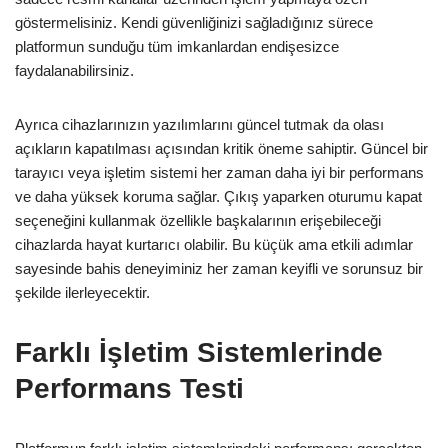
göstermelisiniz. Kendi güvenliğinizi sağladığınız sürece
platformun sunduğu tüm imkanlardan endişesizce
faydalanabilirsiniz.
Ayrıca cihazlarınızın yazılımlarını güncel tutmak da olası
açıkların kapatılması açısından kritik öneme sahiptir. Güncel bir
tarayıcı veya işletim sistemi her zaman daha iyi bir performans
ve daha yüksek koruma sağlar. Çıkış yaparken oturumu kapat
seçeneğini kullanmak özellikle başkalarının erişebileceği
cihazlarda hayat kurtarıcı olabilir. Bu küçük ama etkili adımlar
sayesinde bahis deneyiminiz her zaman keyifli ve sorunsuz bir
şekilde ilerleyecektir.
Farklı İşletim Sistemlerinde
Performans Testi