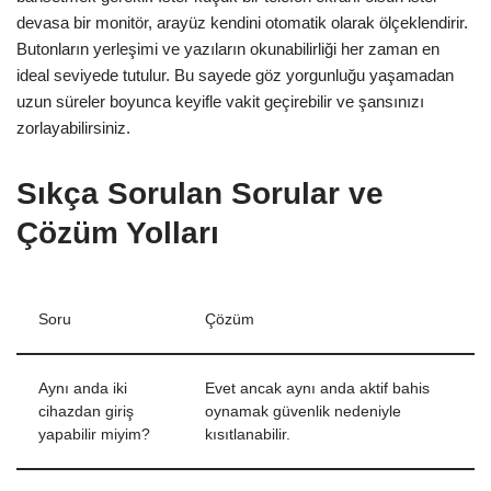
devasa bir monitör, arayüz kendini otomatik olarak ölçeklendirir.
Butonların yerleşimi ve yazıların okunabilirliği her zaman en
ideal seviyede tutulur. Bu sayede göz yorgunluğu yaşamadan
uzun süreler boyunca keyifle vakit geçirebilir ve şansınızı
zorlayabilirsiniz.
Sıkça Sorulan Sorular ve
Çözüm Yolları
Soru
Çözüm
Aynı anda iki
Evet ancak aynı anda aktif bahis
cihazdan giriş
oynamak güvenlik nedeniyle
yapabilir miyim?
kısıtlanabilir.