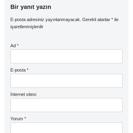
Bir yanıt yazın
E-posta adresiniz yayınlanmayacak.
Gerekli alanlar
*
ile
işaretlenmişlerdir
Ad
*
E-posta
*
İnternet sitesi
Yorum
*