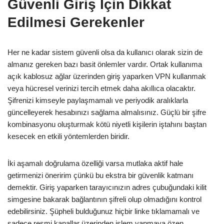
Güvenli Giriş İçin Dikkat
Edilmesi Gerekenler
Her ne kadar sistem güvenli olsa da kullanıcı olarak sizin de
almanız gereken bazı basit önlemler vardır. Ortak kullanıma
açık kablosuz ağlar üzerinden giriş yaparken VPN kullanmak
veya hücresel verinizi tercih etmek daha akıllıca olacaktır.
Şifrenizi kimseyle paylaşmamalı ve periyodik aralıklarla
güncelleyerek hesabınızı sağlama almalısınız. Güçlü bir şifre
kombinasyonu oluşturmak kötü niyetli kişilerin iştahını baştan
kesecek en etkili yöntemlerden biridir.
İki aşamalı doğrulama özelliği varsa mutlaka aktif hale
getirmenizi öneririm çünkü bu ekstra bir güvenlik katmanı
demektir. Giriş yaparken tarayıcınızın adres çubuğundaki kilit
simgesine bakarak bağlantının şifreli olup olmadığını kontrol
edebilirsiniz. Şüpheli bulduğunuz hiçbir linke tıklamamalı ve
sadece resmi kanallar üzerinden işlem yapmaya özen