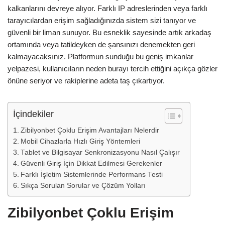
kalkanlarını devreye alıyor. Farklı IP adreslerinden veya farklı
tarayıcılardan erişim sağladığınızda sistem sizi tanıyor ve
güvenli bir liman sunuyor. Bu esneklik sayesinde artık arkadaş
ortamında veya tatildeyken de şansınızı denemekten geri
kalmayacaksınız. Platformun sunduğu bu geniş imkanlar
yelpazesi, kullanıcıların neden burayı tercih ettiğini açıkça gözler
önüne seriyor ve rakiplerine adeta taş çıkartıyor.
İçindekiler
Zibilyonbet Çoklu Erişim Avantajları Nelerdir
Mobil Cihazlarla Hızlı Giriş Yöntemleri
Tablet ve Bilgisayar Senkronizasyonu Nasıl Çalışır
Güvenli Giriş İçin Dikkat Edilmesi Gerekenler
Farklı İşletim Sistemlerinde Performans Testi
Sıkça Sorulan Sorular ve Çözüm Yolları
Zibilyonbet Çoklu Erişim