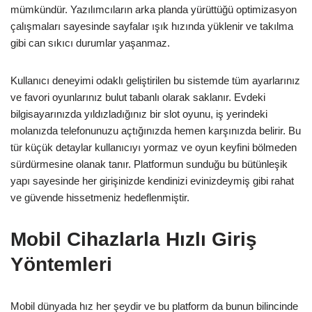
mümkündür. Yazılımcıların arka planda yürüttüğü optimizasyon
çalışmaları sayesinde sayfalar ışık hızında yüklenir ve takılma
gibi can sıkıcı durumlar yaşanmaz.
Kullanıcı deneyimi odaklı geliştirilen bu sistemde tüm ayarlarınız
ve favori oyunlarınız bulut tabanlı olarak saklanır. Evdeki
bilgisayarınızda yıldızladığınız bir slot oyunu, iş yerindeki
molanızda telefonunuzu açtığınızda hemen karşınızda belirir. Bu
tür küçük detaylar kullanıcıyı yormaz ve oyun keyfini bölmeden
sürdürmesine olanak tanır. Platformun sunduğu bu bütünleşik
yapı sayesinde her girişinizde kendinizi evinizdeymiş gibi rahat
ve güvende hissetmeniz hedeflenmiştir.
Mobil Cihazlarla Hızlı Giriş
Yöntemleri
Mobil dünyada hız her şeydir ve bu platform da bunun bilincinde