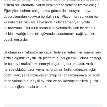
sistem sizi otomatik olarak yeni adrese yönlendirmeye çalışır.
Eğer yönlendirme çalışmazsa güncel linki sosyal medya
duyurularından kolayca bulabilirsiniz. Platformun sunduğu bu
kesintisiz iletişim ağı sayesinde hiçbir zaman yarı yolda
kalmazsınız. Her türlü sorunuzda yanınızda olan bir destek
ekibinin varlığı kendinizi güvende hissetmenizi sağlayan en
büyük unsurdur.
Unutmayın ki teknoloji ne kadar ilerlerse ilerlesin en önemli şey
sizin aldığınız keyiftir. Bu platform sunduğu çoklu cihaz desteği
ile bu keyfi maksimize etmeyi başarmış durumdadır. Artık
nerede olduğunuzun veya hangi cihazı kullandığınızın hiçbir
önemi yok; şansınızın yaver gittiği her an kazanmaya bir adım
daha yakınsınız. Keyifli oyunlar ve bol kazançlar dileriz çünkü
burada eğlence asla bitmez.