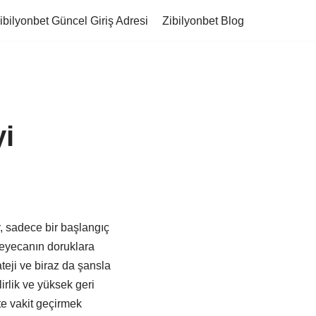
ibilyonbet Güncel Giriş Adresi
Zibilyonbet Blog
yi
, sadece bir başlangıç
 heyecanın doruklara
ateji ve biraz da şansla
irlik ve yüksek geri
te vakit geçirmek