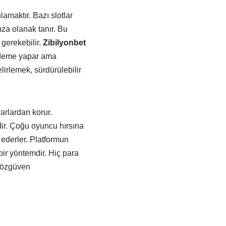
amaktır. Bazı slotlar
za olanak tanır. Bu
 gerekebilir.
Zibilyonbet
 ödeme yapar ama
lirlemek, sürdürülebilir
arlardan korur.
ir. Çoğu oyuncu hırsına
h ederler. Platformun
ir yöntemdir. Hiç para
 özgüven