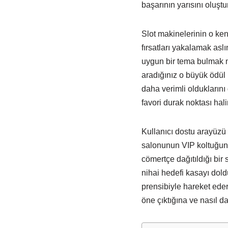
başarının yarısını oluştu
Slot makinelerinin o ke
fırsatları yakalamak as
uygun bir tema bulmak mü
aradığınız o büyük ödül 
daha verimli olduklarını
favori durak noktası hal
Kullanıcı dostu arayüzü 
salonunun VIP koltuğun
cömertçe dağıtıldığı bir
nihai hedefi kasayı dold
prensibiyle hareket eder
öne çıktığına ve nasıl d