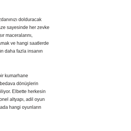
zdanınızı dolduracak
paze sayesinde her zevke
ır maceralarını,
ramak ve hangi saatlerde
n daha fazla insanın
 bir kumarhane
 bedava dönüşlerin
liyor. Elbette herkesin
nel altyapı, adil oyun
yada hangi oyunların