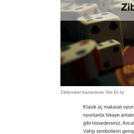
Zibilyonbet Kazandıran Slot En İyi
Klasik üç makaralı oyunl
oyunlarda hikaye anlatım
gibi hissedersiniz. Anca
Vahşi sembollerin geniş