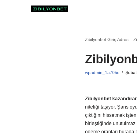
İçeriğe
geç
Zibilyonbet Giriş Adresi
-
Z
Zibilyonb
wpadmin_1a705c
Şubat
Zibilyonbet kazandıra
niteliği taşıyor. Şans o
çıktığını hissetmek işten
birleştiğinde unutulmaz a
ödeme oranları burada bi