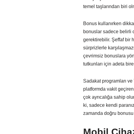
temel taşlarından biri olm
Bonus kullanırken dikkat
bonuslar sadece belirli 
gerektirebilir. Şeffaf bir
sürprizlerle karşılaşmaz
çevrimsiz bonuslara yöne
tutkunları için adeta bire
Sadakat programları ve V
platformda vakit geçiren
çok ayrıcalığa sahip olur
ki, sadece kendi paranız
zamanda doğru bonusu tal
Mobil Cihaz