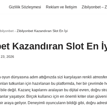
Gizlilik Sözleşmesi
Reklam ve İletişim
Zibilyonbet – Z
ibilyonbet
-
Zibilyonbet Kazandıran Slot En İyi
et Kazandıran Slot En İ
 23, 2026
n
oyun dünyasına adım attığınızda sizi karşılayan renkli atmosfer
yunları tutkunları için hazırlanan bu platformda, her bir çevrimde
 bile değil. Kazanç kapılarını aralayan bu dijital evren, doğru str
nlar yaşatıyor. Birçok kullanıcı için en önemli kriter olan güvenil
r araya geliyor. Deneyimli oyuncuların bildiği gibi, doğru adres