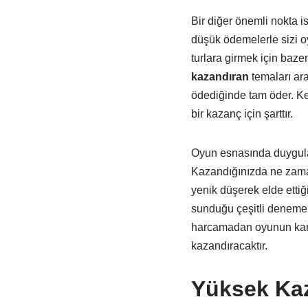
Bir diğer önemli nokta i
düşük ödemelerle sizi o
turlara girmek için bazen
kazandıran
temaları ara
ödediğinde tam öder. Ken
bir kazanç için şarttır.
Oyun esnasında duygular
Kazandığınızda ne zaman
yenik düşerek elde ettiği
sunduğu çeşitli deneme 
harcamadan oyunun kara
kazandıracaktır.
Yüksek Kaz