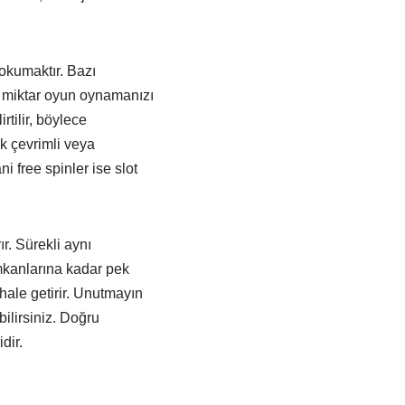
 okumaktır. Bazı
ir miktar oyun oynamanızı
rtilir, böylece
ük çevrimli veya
 free spinler ise slot
r. Sürekli aynı
imkanlarına kadar pek
 hale getirir. Unutmayın
ilirsiniz. Doğru
dir.